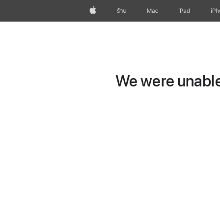
Apple
ร้าน
Mac
iPad
iP
We were unable 