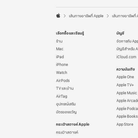
l
e
F

o
เส้นทางอาชีพที่ Apple
เส้นทางอาชีพที่
A
o
p
t
p
e
เลือกซื้อและเรียนรู้
บัญชี
l
r
e
ร้าน
จัดการกับ Ap
Mac
บัญชีสำหรับ 
iPad
iCloud.com
iPhone
ความบันเทิง
Watch
Apple One
AirPods
Apple TV+
TV และบ้าน
Apple Music
AirTag
Apple Arcad
อุปกรณ์เสริม
Apple Podca
บัตรของขวัญ
Apple Books
กระเป๋าสตางค์ Apple
App Store
กระเป๋าสตางค์