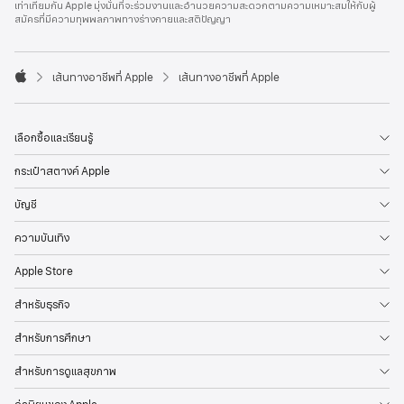
เท่าเทียมกัน Apple มุ่งมั่นที่จะร่วมงานและอำนวยความสะดวกตามความเหมาะสมให้กับผู้
l
สมัครที่มีความทุพพลภาพทางร่างกายและสติปัญญา
e
F
o
o

เส้นทางอาชีพที่ Apple
เส้นทางอาชีพที่ Apple
t
A
e
p
r
p
l
เลือกซื้อและเรียนรู้
e
กระเป๋าสตางค์ Apple
บัญชี
ความบันเทิง
Apple Store
สำหรับธุรกิจ
สำหรับการศึกษา
สำหรับการดูแลสุขภาพ