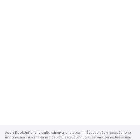
A
p
Apple คือบริษัทที่ว่าจ้างโดยยึดหลักแห่งความเสมอภาค ซึ่งมุ่งส่งเสริมการยอมรับความ
p
แตกต่างและความหลากหลาย ด้วยเหตุนี้เราจะปฏิบัติกับผู้สมัครทุกคนอย่างเป็นธรรมและ