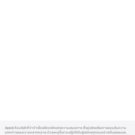
A
p
Apple คือบริษัทที่ว่าจ้างโดยยึดหลักแห่งความเสมอภาค ซึ่งมุ่งส่งเสริมการยอมรับความ
p
แตกต่างและความหลากหลาย ด้วยเหตุนี้เราจะปฏิบัติกับผู้สมัครทุกคนอย่างเป็นธรรมและ