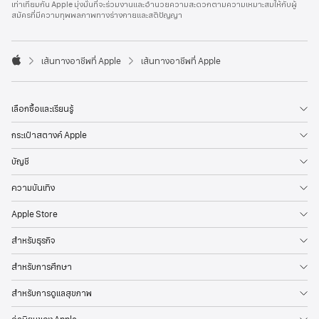
เท่าเทียมกัน Apple มุ่งมั่นที่จะร่วมงานและอำนวยความสะดวกตามความเหมาะสมให้กับผู้
l
สมัครที่มีความทุพพลภาพทางร่างกายและสติปัญญา
e
F
o
o

เส้นทางอาชีพที่ Apple
เส้นทางอาชีพที่ Apple
t
A
e
p
r
p
l
เลือกซื้อและเรียนรู้
e
กระเป๋าสตางค์ Apple
บัญชี
ความบันเทิง
Apple Store
สำหรับธุรกิจ
สำหรับการศึกษา
สำหรับการดูแลสุขภาพ