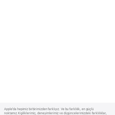
Apple
Footer
Apple’da hepimiz birbirimizden farklıyız. Ve bu farklılık, en güçlü
noktamız.Kişiliklerimiz, deneyimlerimiz ve düşüncelerimizdeki farklılıklar,