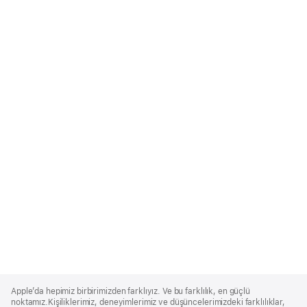
Apple
Footer
Apple’da hepimiz birbirimizden farklıyız. Ve bu farklılık, en güçlü
noktamız.Kişiliklerimiz, deneyimlerimiz ve düşüncelerimizdeki farklılıklar,