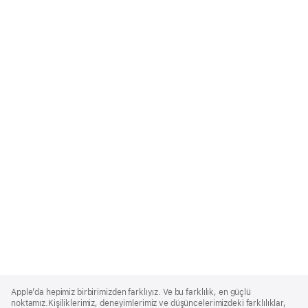
Apple
Footer
Apple’da hepimiz birbirimizden farklıyız. Ve bu farklılık, en güçlü
noktamız.Kişiliklerimiz, deneyimlerimiz ve düşüncelerimizdeki farklılıklar,