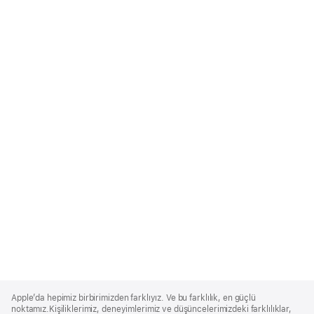
Apple
Footer
Apple’da hepimiz birbirimizden farklıyız. Ve bu farklılık, en güçlü
noktamız.Kişiliklerimiz, deneyimlerimiz ve düşüncelerimizdeki farklılıklar,