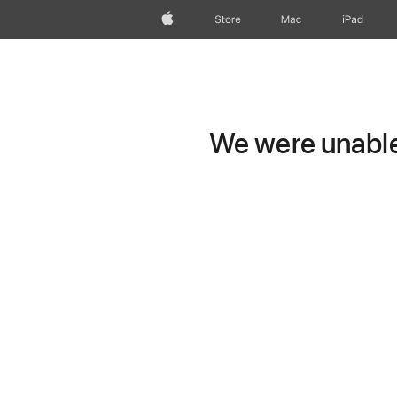
wzlhp
Store
Mac
iPad
We were unable 