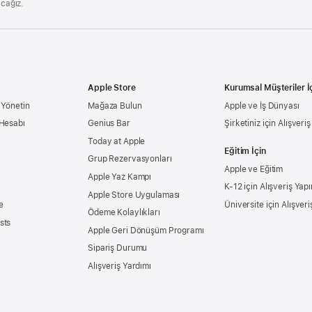
acağız.
Apple Store
Kurumsal Müşteriler İ
 Yönetin
Mağaza Bulun
Apple ve İş Dünyası
 Hesabı
Genius Bar
Şirketiniz için Alışveri
Today at Apple
Eğitim İçin
Grup Rezervasyonları
Apple ve Eğitim
Apple Yaz Kampı
K-12 için Alışveriş Yapı
Apple Store Uygulaması
e
Üniversite için Alışveri
Ödeme Kolaylıkları
sts
Apple Geri Dönüşüm Programı
Sipariş Durumu
Alışveriş Yardımı