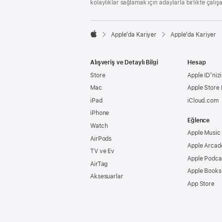
kolaylıklar sağlamak için adaylarla birlikte çalış

Apple’da Kariyer
Apple’da Kariyer
Apple
Alışveriş ve Detaylı Bilgi
Hesap
Store
Apple ID’nizi
Mac
Apple Store
iPad
iCloud.com
iPhone
Eğlence
Watch
Apple Music
AirPods
Apple Arcad
TV ve Ev
Apple Podca
AirTag
Apple Books
Aksesuarlar
App Store