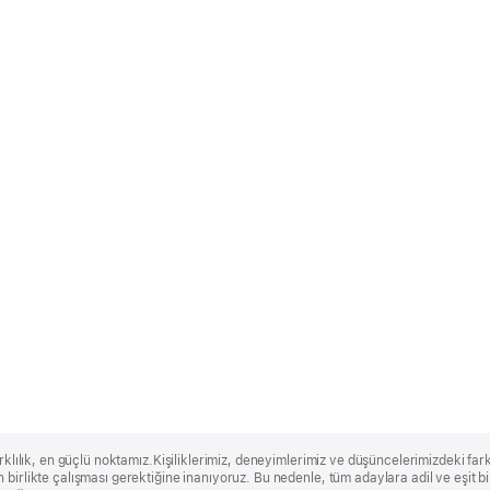
rklılık, en güçlü noktamız.Kişiliklerimiz, deneyimlerimiz ve düşüncelerimizdeki farklı
 birlikte çalışması gerektiğine inanıyoruz. Bu nedenle, tüm adaylara adil ve eşit 