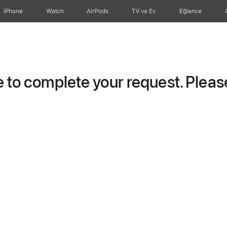
iPhone
Watch
AirPods
TV ve Ev
Eğlence
to complete your request. Please 