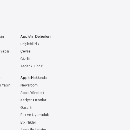
çin
Apple’ın Değerleri
Erişilebilirlik
ş Yapın
Çevre
Gizlilik
Tedarik Zinciri
n
Apple Hakkında
ş Yapın
Newsroom
Apple Yönetimi
Kariyer Fırsatları
Garanti
Etik ve Uyumluluk
Etkinlikler
Apple ile İletişim