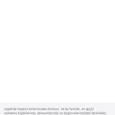
Apple
Footer
Apple’da hepimiz birbirimizden farklıyız. Ve bu farklılık, en güçlü
noktamız.Kişiliklerimiz, deneyimlerimiz ve düşüncelerimizdeki farklılıklar,