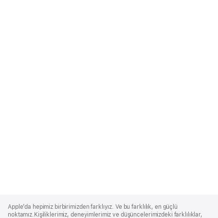
Apple
Footer
Apple’da hepimiz birbirimizden farklıyız. Ve bu farklılık, en güçlü
noktamız.Kişiliklerimiz, deneyimlerimiz ve düşüncelerimizdeki farklılıklar,