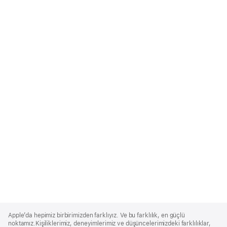
Apple
Footer
Apple’da hepimiz birbirimizden farklıyız. Ve bu farklılık, en güçlü
noktamız.Kişiliklerimiz, deneyimlerimiz ve düşüncelerimizdeki farklılıklar,