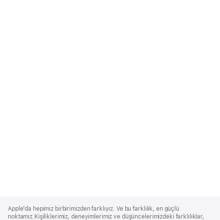
Apple
Footer
Apple’da hepimiz birbirimizden farklıyız. Ve bu farklılık, en güçlü
noktamız.Kişiliklerimiz, deneyimlerimiz ve düşüncelerimizdeki farklılıklar,