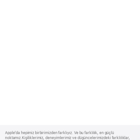
Apple
Footer
Apple’da hepimiz birbirimizden farklıyız. Ve bu farklılık, en güçlü
noktamız.Kişiliklerimiz, deneyimlerimiz ve düşüncelerimizdeki farklılıklar,