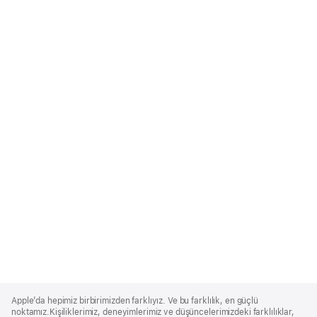
Apple
Footer
Apple’da hepimiz birbirimizden farklıyız. Ve bu farklılık, en güçlü
noktamız.Kişiliklerimiz, deneyimlerimiz ve düşüncelerimizdeki farklılıklar,