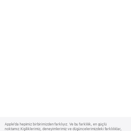
Apple
Footer
Apple’da hepimiz birbirimizden farklıyız. Ve bu farklılık, en güçlü
noktamız.Kişiliklerimiz, deneyimlerimiz ve düşüncelerimizdeki farklılıklar,