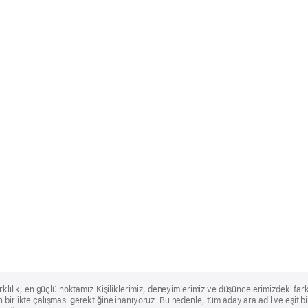
rklılık, en güçlü noktamız.Kişiliklerimiz, deneyimlerimiz ve düşüncelerimizdeki farklı
 birlikte çalışması gerektiğine inanıyoruz. Bu nedenle, tüm adaylara adil ve eşit 