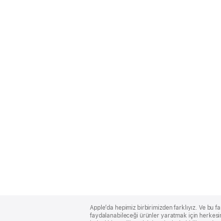
Apple
Footer
Apple’da hepimiz birbirimizden farklıyız. Ve bu fa
faydalanabileceği ürünler yaratmak için herkesin