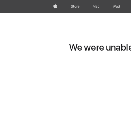
wzlhp
Store
Mac
iPad
We were unable 