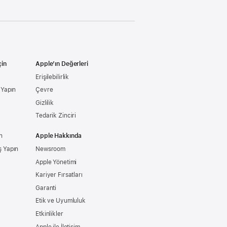
çin
Apple’ın Değerleri
Erişilebilirlik
ş Yapın
Çevre
Gizlilik
Tedarik Zinciri
n
Apple Hakkında
ş Yapın
Newsroom
Apple Yönetimi
Kariyer Fırsatları
Garanti
Etik ve Uyumluluk
Etkinlikler
Apple ile İletişim