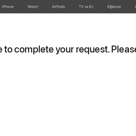
iPhone
Watch
AirPods
TV ve Ev
Eğlence
to complete your request. Please 