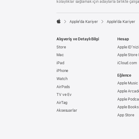
kolaylıklar sağlamak için adaylarla birlikte çalış

Apple’da Kariyer
Apple’da Kariyer
Apple
Alışveriş ve Detaylı Bilgi
Hesap
Store
Apple ID’nizi
Mac
Apple Store
iPad
iCloud.com
iPhone
Eğlence
Watch
Apple Music
AirPods
Apple Arcad
TV ve Ev
Apple Podca
AirTag
Apple Books
Aksesuarlar
App Store