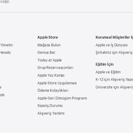
acağız.
Apple Store
Kurumsal Müşteriler İ
 Yönetin
Mağaza Bulun
Apple ve İş Dünyası
 Hesabı
Genius Bar
Şirketiniz için Alışveri
Today at Apple
Eğitim İçin
Grup Rezervasyonları
Apple ve Eğitim
Apple Yaz Kampı
K-12 için Alışveriş Yapı
Apple Store Uygulaması
e
Üniversite için Alışveri
Ödeme Kolaylıkları
sts
Apple Geri Dönüşüm Programı
Sipariş Durumu
Alışveriş Yardımı