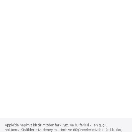
Apple
Footer
Apple’da hepimiz birbirimizden farklıyız. Ve bu farklılık, en güçlü
noktamız.Kişiliklerimiz, deneyimlerimiz ve düşüncelerimizdeki farklılıklar,