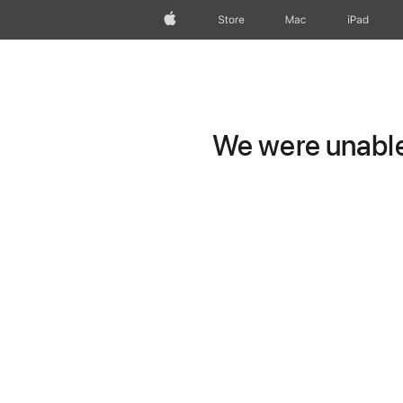
wzlhp
Store
Mac
iPad
We were unable 