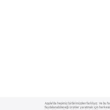
Apple
Footer
Apple’da hepimiz birbirimizden farklıyız. Ve bu fa
faydalanabileceği ürünler yaratmak için herkesin