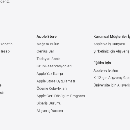
acağız.
Apple Store
Kurumsal Müşteriler İ
 Yönetin
Mağaza Bulun
Apple ve İş Dünyası
 Hesabı
Genius Bar
Şirketiniz için Alışveri
Today at Apple
Eğitim İçin
Grup Rezervasyonları
Apple ve Eğitim
Apple Yaz Kampı
K-12 için Alışveriş Yapı
Apple Store Uygulaması
e
Üniversite için Alışveri
Ödeme Kolaylıkları
sts
Apple Geri Dönüşüm Programı
Sipariş Durumu
Alışveriş Yardımı