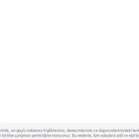
rklılık, en güçlü noktamız.Kişiliklerimiz, deneyimlerimiz ve düşüncelerimizdeki farklı
 birlikte çalışması gerektiğine inanıyoruz. Bu nedenle, tüm adaylara adil ve eşit 