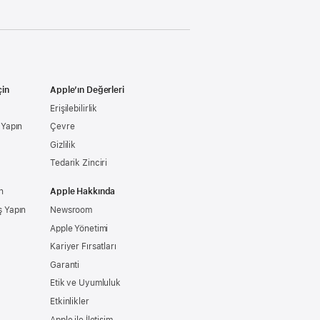
çin
Apple’ın Değerleri
Erişilebilirlik
ş Yapın
Çevre
Gizlilik
Tedarik Zinciri
n
Apple Hakkında
ş Yapın
Newsroom
Apple Yönetimi
Kariyer Fırsatları
Garanti
Etik ve Uyumluluk
Etkinlikler
Apple ile İletişim