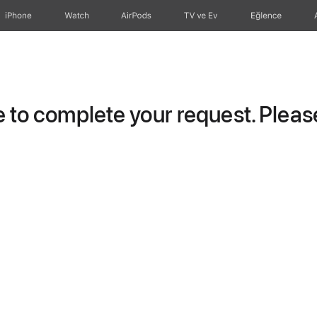
iPhone
Watch
AirPods
TV ve Ev
Eğlence
to complete your request. Please 