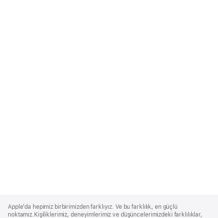
Apple
Footer
Apple’da hepimiz birbirimizden farklıyız. Ve bu farklılık, en güçlü
noktamız.Kişiliklerimiz, deneyimlerimiz ve düşüncelerimizdeki farklılıklar,