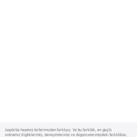
Apple
Footer
Apple’da hepimiz birbirimizden farklıyız. Ve bu farklılık, en güçlü
noktamız.Kişiliklerimiz, deneyimlerimiz ve düşüncelerimizdeki farklılıklar,