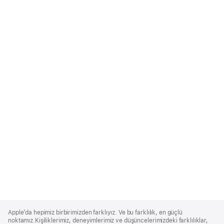
Apple
Footer
Apple’da hepimiz birbirimizden farklıyız. Ve bu farklılık, en güçlü
noktamız.Kişiliklerimiz, deneyimlerimiz ve düşüncelerimizdeki farklılıklar,