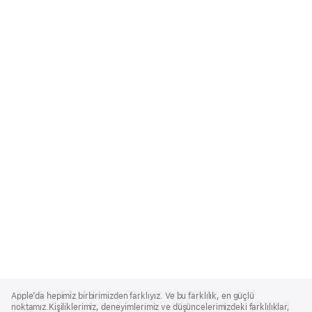
Apple
Footer
Apple’da hepimiz birbirimizden farklıyız. Ve bu farklılık, en güçlü
noktamız.Kişiliklerimiz, deneyimlerimiz ve düşüncelerimizdeki farklılıklar,