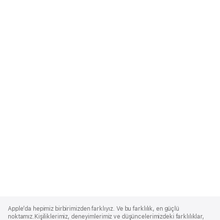
Apple
Footer
Apple’da hepimiz birbirimizden farklıyız. Ve bu farklılık, en güçlü
noktamız.Kişiliklerimiz, deneyimlerimiz ve düşüncelerimizdeki farklılıklar,