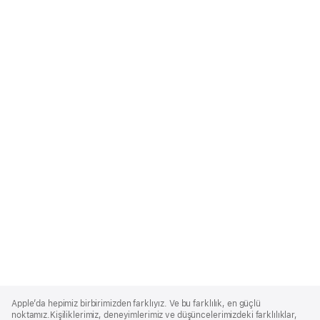
Apple
Footer
Apple’da hepimiz birbirimizden farklıyız. Ve bu farklılık, en güçlü
noktamız.Kişiliklerimiz, deneyimlerimiz ve düşüncelerimizdeki farklılıklar,