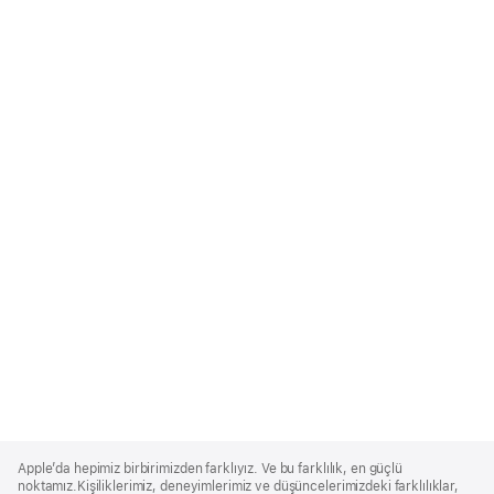
Apple
Footer
Apple’da hepimiz birbirimizden farklıyız. Ve bu farklılık, en güçlü
noktamız.Kişiliklerimiz, deneyimlerimiz ve düşüncelerimizdeki farklılıklar,