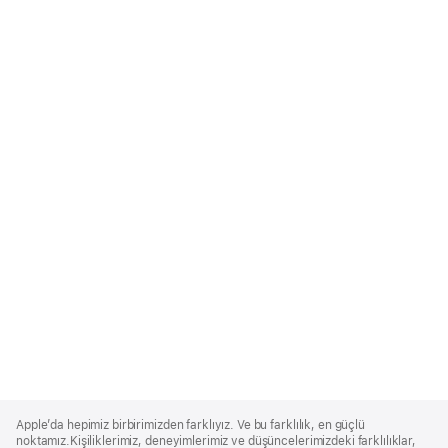
Apple
Footer
Apple’da hepimiz birbirimizden farklıyız. Ve bu farklılık, en güçlü
noktamız.Kişiliklerimiz, deneyimlerimiz ve düşüncelerimizdeki farklılıklar,