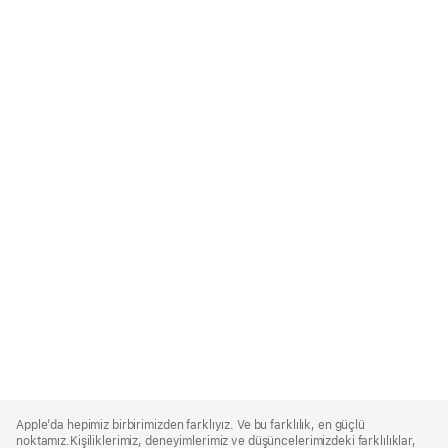
Apple
Footer
Apple’da hepimiz birbirimizden farklıyız. Ve bu farklılık, en güçlü
noktamız.Kişiliklerimiz, deneyimlerimiz ve düşüncelerimizdeki farklılıklar,