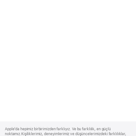
Apple
Footer
Apple’da hepimiz birbirimizden farklıyız. Ve bu farklılık, en güçlü
noktamız.Kişiliklerimiz, deneyimlerimiz ve düşüncelerimizdeki farklılıklar,