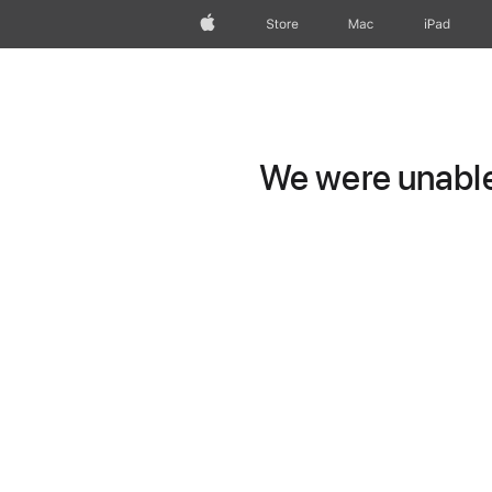
wzlhp
Store
Mac
iPad
We were unable 