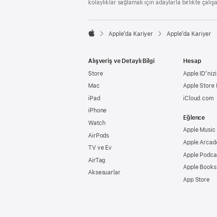
kolaylıklar sağlamak için adaylarla birlikte çalış

Apple’da Kariyer
Apple’da Kariyer
Apple
Alışveriş ve Detaylı Bilgi
Hesap
Store
Apple ID’nizi
Mac
Apple Store
iPad
iCloud.com
iPhone
Eğlence
Watch
Apple Music
AirPods
Apple Arcad
TV ve Ev
Apple Podca
AirTag
Apple Books
Aksesuarlar
App Store