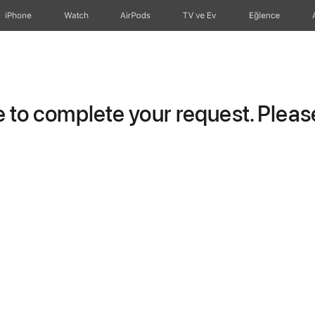
iPhone
Watch
AirPods
TV ve Ev
Eğlence
to complete your request. Please 