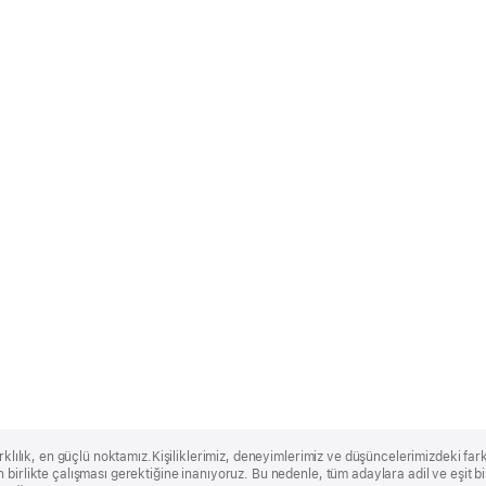
rklılık, en güçlü noktamız.Kişiliklerimiz, deneyimlerimiz ve düşüncelerimizdeki farklı
 birlikte çalışması gerektiğine inanıyoruz. Bu nedenle, tüm adaylara adil ve eşit 