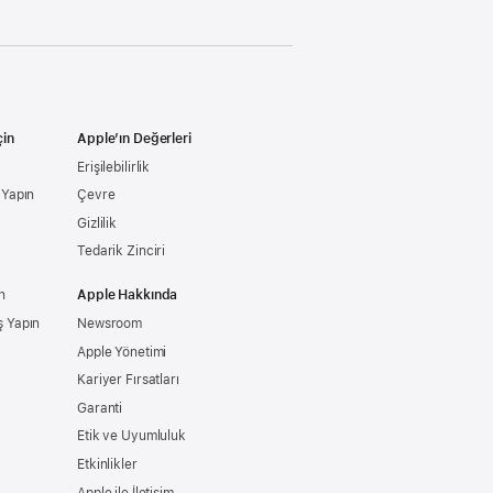
çin
Apple’ın Değerleri
Erişilebilirlik
ş Yapın
Çevre
Gizlilik
Tedarik Zinciri
n
Apple Hakkında
ş Yapın
Newsroom
Apple Yönetimi
Kariyer Fırsatları
Garanti
Etik ve Uyumluluk
Etkinlikler
Apple ile İletişim