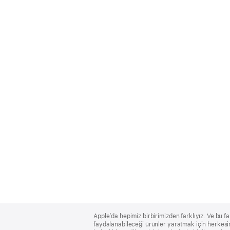
Apple
Footer
Apple’da hepimiz birbirimizden farklıyız. Ve bu fa
faydalanabileceği ürünler yaratmak için herkesin