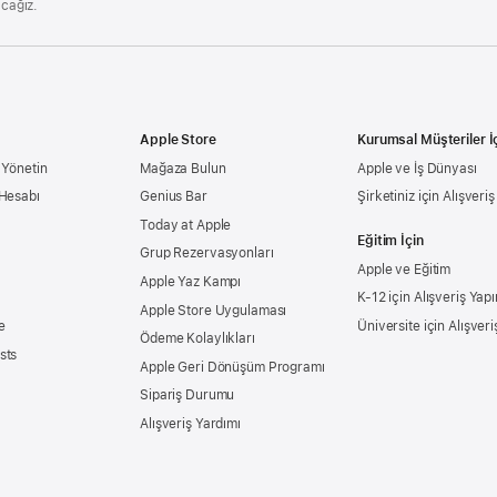
acağız.
Apple Store
Kurumsal Müşteriler İ
 Yönetin
Mağaza Bulun
Apple ve İş Dünyası
 Hesabı
Genius Bar
Şirketiniz için Alışveri
Today at Apple
Eğitim İçin
Grup Rezervasyonları
Apple ve Eğitim
Apple Yaz Kampı
K-12 için Alışveriş Yapı
Apple Store Uygulaması
e
Üniversite için Alışveri
Ödeme Kolaylıkları
sts
Apple Geri Dönüşüm Programı
Sipariş Durumu
Alışveriş Yardımı