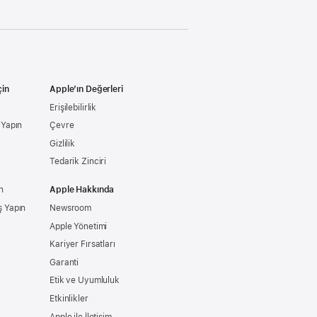
çin
Apple’ın Değerleri
Erişilebilirlik
ş Yapın
Çevre
Gizlilik
Tedarik Zinciri
n
Apple Hakkında
ş Yapın
Newsroom
Apple Yönetimi
Kariyer Fırsatları
Garanti
Etik ve Uyumluluk
Etkinlikler
Apple ile İletişim