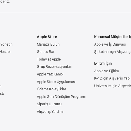
acağız.
Apple Store
Kurumsal Müşteriler İ
 Yönetin
Mağaza Bulun
Apple ve İş Dünyası
 Hesabı
Genius Bar
Şirketiniz için Alışveri
Today at Apple
Eğitim İçin
Grup Rezervasyonları
Apple ve Eğitim
Apple Yaz Kampı
K-12 için Alışveriş Yapı
Apple Store Uygulaması
e
Üniversite için Alışveri
Ödeme Kolaylıkları
sts
Apple Geri Dönüşüm Programı
Sipariş Durumu
Alışveriş Yardımı