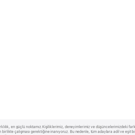
rklılık, en güçlü noktamız.Kişiliklerimiz, deneyimlerimiz ve düşüncelerimizdeki farklı
 birlikte çalışması gerektiğine inanıyoruz. Bu nedenle, tüm adaylara adil ve eşit 