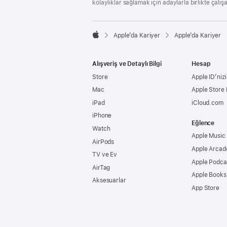
kolaylıklar sağlamak için adaylarla birlikte çalış

Apple’da Kariyer
Apple’da Kariyer
Apple
Alışveriş ve Detaylı Bilgi
Hesap
Store
Apple ID’nizi
Mac
Apple Store
iPad
iCloud.com
iPhone
Eğlence
Watch
Apple Music
AirPods
Apple Arcad
TV ve Ev
Apple Podca
AirTag
Apple Books
Aksesuarlar
App Store