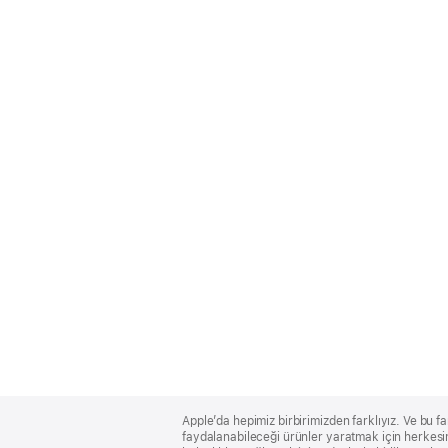
Apple
Footer
Apple’da hepimiz birbirimizden farklıyız. Ve bu fa
faydalanabileceği ürünler yaratmak için herkesin