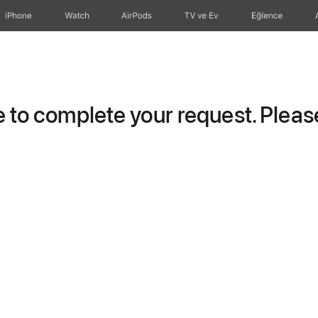
iPhone
Watch
AirPods
TV ve Ev
Eğlence
to complete your request. Please 