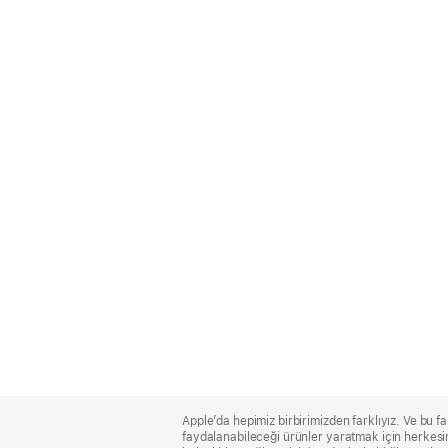
Apple
Footer
Apple’da hepimiz birbirimizden farklıyız. Ve bu fa
faydalanabileceği ürünler yaratmak için herkesin