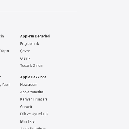
çin
Apple’ın Değerleri
Erişilebilirlik
ş Yapın
Çevre
Gizlilik
Tedarik Zinciri
n
Apple Hakkında
ş Yapın
Newsroom
Apple Yönetimi
Kariyer Fırsatları
Garanti
Etik ve Uyumluluk
Etkinlikler
Apple ile İletişim