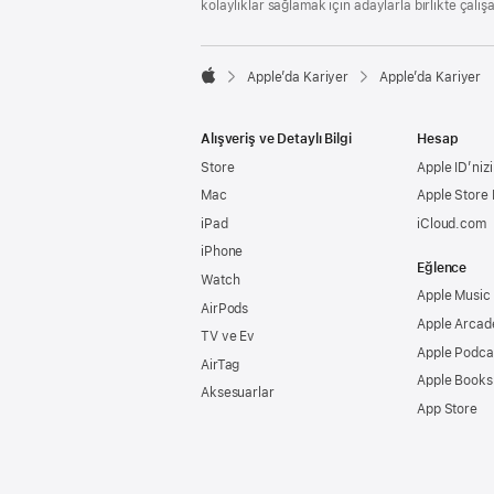
kolaylıklar sağlamak için adaylarla birlikte çalış

Apple’da Kariyer
Apple’da Kariyer
Apple
Alışveriş ve Detaylı Bilgi
Hesap
Store
Apple ID’nizi
Mac
Apple Store
iPad
iCloud.com
iPhone
Eğlence
Watch
Apple Music
AirPods
Apple Arcad
TV ve Ev
Apple Podca
AirTag
Apple Books
Aksesuarlar
App Store