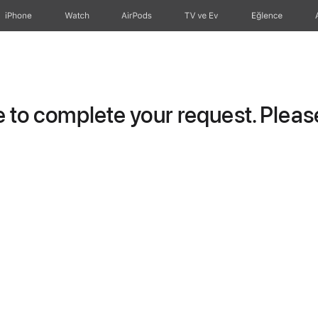
iPhone
Watch
AirPods
TV ve Ev
Eğlence
to complete your request. Please 