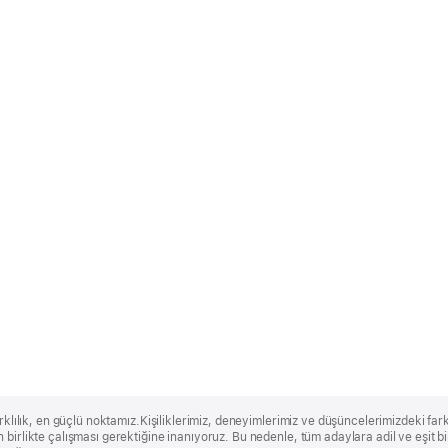
rklılık, en güçlü noktamız.Kişiliklerimiz, deneyimlerimiz ve düşüncelerimizdeki farklı
 birlikte çalışması gerektiğine inanıyoruz. Bu nedenle, tüm adaylara adil ve eşit 