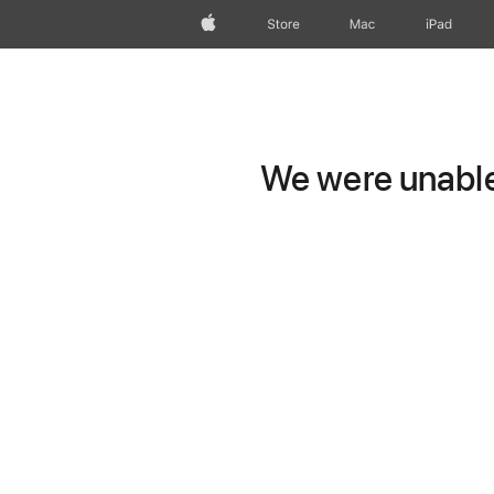
wzlhp
Store
Mac
iPad
We were unable 