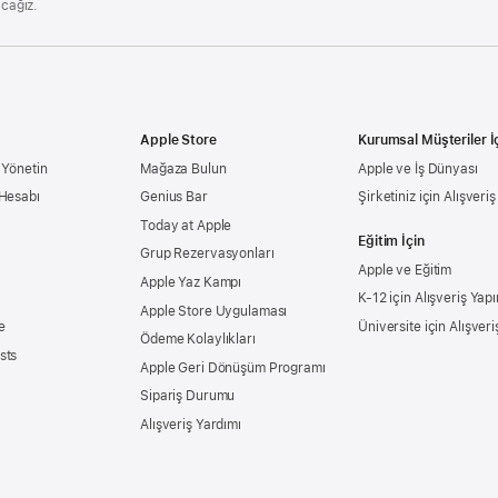
acağız.
Apple Store
Kurumsal Müşteriler İ
 Yönetin
Mağaza Bulun
Apple ve İş Dünyası
 Hesabı
Genius Bar
Şirketiniz için Alışveri
Today at Apple
Eğitim İçin
Grup Rezervasyonları
Apple ve Eğitim
Apple Yaz Kampı
K-12 için Alışveriş Yapı
Apple Store Uygulaması
e
Üniversite için Alışveri
Ödeme Kolaylıkları
sts
Apple Geri Dönüşüm Programı
Sipariş Durumu
Alışveriş Yardımı