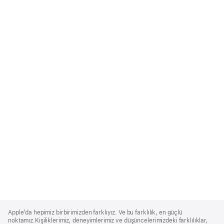
Apple
Footer
Apple’da hepimiz birbirimizden farklıyız. Ve bu farklılık, en güçlü
noktamız.Kişiliklerimiz, deneyimlerimiz ve düşüncelerimizdeki farklılıklar,