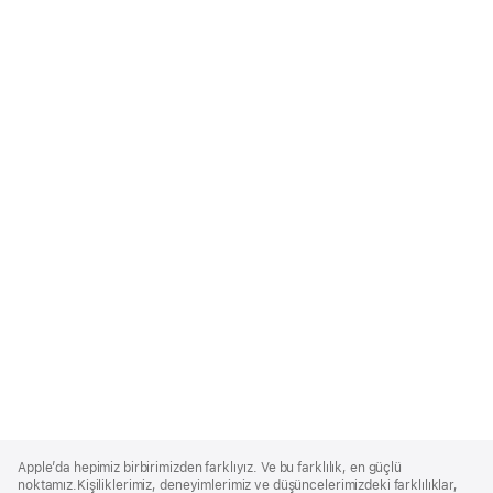
Apple
Footer
Apple’da hepimiz birbirimizden farklıyız. Ve bu farklılık, en güçlü
noktamız.Kişiliklerimiz, deneyimlerimiz ve düşüncelerimizdeki farklılıklar,