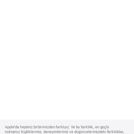
Apple
Footer
Apple’da hepimiz birbirimizden farklıyız. Ve bu farklılık, en güçlü
noktamız.Kişiliklerimiz, deneyimlerimiz ve düşüncelerimizdeki farklılıklar,