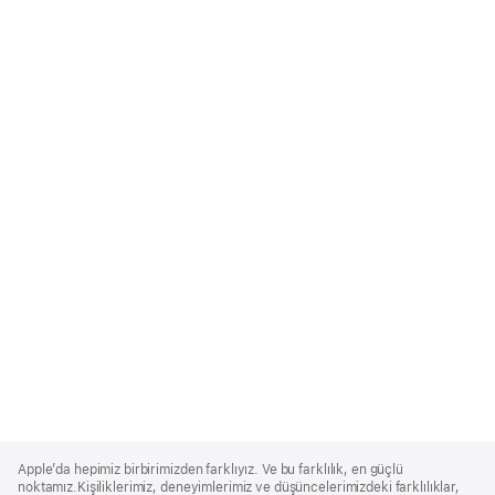
Apple
Footer
Apple’da hepimiz birbirimizden farklıyız. Ve bu farklılık, en güçlü
noktamız.Kişiliklerimiz, deneyimlerimiz ve düşüncelerimizdeki farklılıklar,