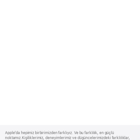
Apple
Footer
Apple’da hepimiz birbirimizden farklıyız. Ve bu farklılık, en güçlü
noktamız.Kişiliklerimiz, deneyimlerimiz ve düşüncelerimizdeki farklılıklar,