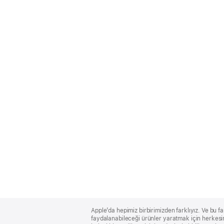
Apple
Footer
Apple’da hepimiz birbirimizden farklıyız. Ve bu fa
faydalanabileceği ürünler yaratmak için herkesin