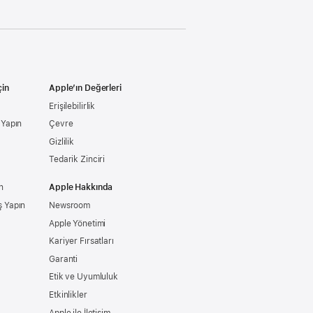
çin
Apple’ın Değerleri
Erişilebilirlik
ş Yapın
Çevre
Gizlilik
Tedarik Zinciri
n
Apple Hakkında
ş Yapın
Newsroom
Apple Yönetimi
Kariyer Fırsatları
Garanti
Etik ve Uyumluluk
Etkinlikler
Apple ile İletişim