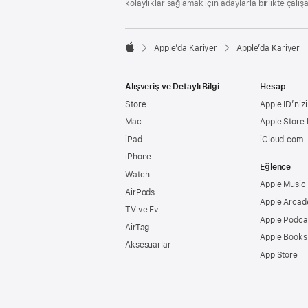
kolaylıklar sağlamak için adaylarla birlikte çalış

Apple’da Kariyer
Apple’da Kariyer
Apple
Alışveriş ve Detaylı Bilgi
Hesap
Store
Apple ID’nizi
Mac
Apple Store
iPad
iCloud.com
iPhone
Eğlence
Watch
Apple Music
AirPods
Apple Arcad
TV ve Ev
Apple Podca
AirTag
Apple Books
Aksesuarlar
App Store