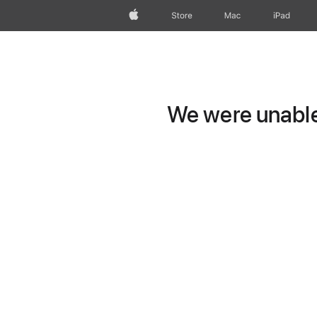
wzlhp
Store
Mac
iPad
We were unable 