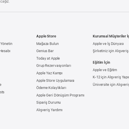
acağız.
Apple Store
Kurumsal Müşteriler İ
 Yönetin
Mağaza Bulun
Apple ve İş Dünyası
 Hesabı
Genius Bar
Şirketiniz için Alışveri
Today at Apple
Eğitim İçin
Grup Rezervasyonları
Apple ve Eğitim
Apple Yaz Kampı
K-12 için Alışveriş Yapı
Apple Store Uygulaması
e
Üniversite için Alışveri
Ödeme Kolaylıkları
sts
Apple Geri Dönüşüm Programı
Sipariş Durumu
Alışveriş Yardımı