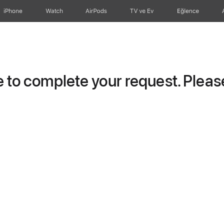
iPhone
Watch
AirPods
TV ve Ev
Eğlence
to complete your request. Please 