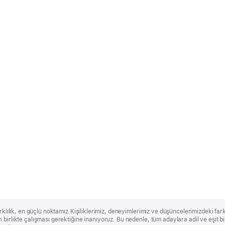
rklılık, en güçlü noktamız.Kişiliklerimiz, deneyimlerimiz ve düşüncelerimizdeki farklı
 birlikte çalışması gerektiğine inanıyoruz. Bu nedenle, tüm adaylara adil ve eşit 