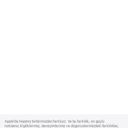
Apple
Footer
Apple’da hepimiz birbirimizden farklıyız. Ve bu farklılık, en güçlü
noktamız.Kişiliklerimiz, deneyimlerimiz ve düşüncelerimizdeki farklılıklar,