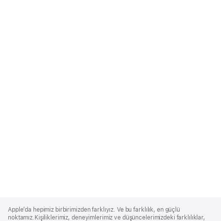
Apple
Footer
Apple’da hepimiz birbirimizden farklıyız. Ve bu farklılık, en güçlü
noktamız.Kişiliklerimiz, deneyimlerimiz ve düşüncelerimizdeki farklılıklar,