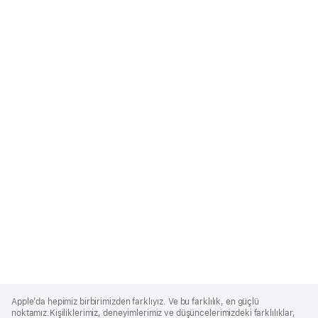
Apple
Footer
Apple’da hepimiz birbirimizden farklıyız. Ve bu farklılık, en güçlü
noktamız.Kişiliklerimiz, deneyimlerimiz ve düşüncelerimizdeki farklılıklar,