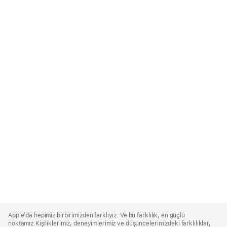
Apple
Footer
Apple’da hepimiz birbirimizden farklıyız. Ve bu farklılık, en güçlü
noktamız.Kişiliklerimiz, deneyimlerimiz ve düşüncelerimizdeki farklılıklar,