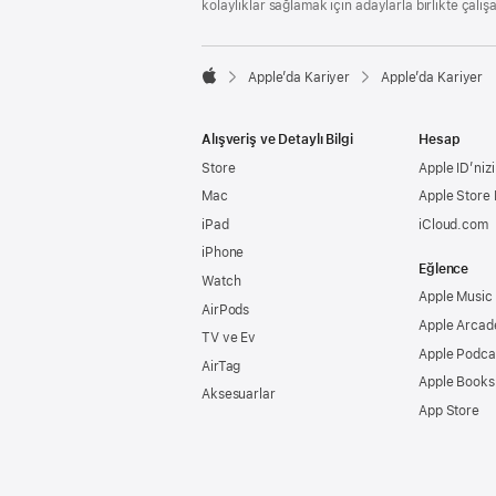
kolaylıklar sağlamak için adaylarla birlikte çalış

Apple’da Kariyer
Apple’da Kariyer
Apple
Alışveriş ve Detaylı Bilgi
Hesap
Store
Apple ID’nizi
Mac
Apple Store
iPad
iCloud.com
iPhone
Eğlence
Watch
Apple Music
AirPods
Apple Arcad
TV ve Ev
Apple Podca
AirTag
Apple Books
Aksesuarlar
App Store