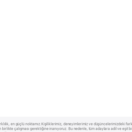
rklılık, en güçlü noktamız.Kişiliklerimiz, deneyimlerimiz ve düşüncelerimizdeki farklı
 birlikte çalışması gerektiğine inanıyoruz. Bu nedenle, tüm adaylara adil ve eşit 