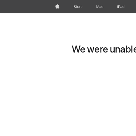
wzlhp
Store
Mac
iPad
We were unable 