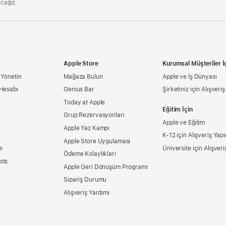
acağız.
Apple Store
Kurumsal Müşteriler İ
 Yönetin
Mağaza Bulun
Apple ve İş Dünyası
 Hesabı
Genius Bar
Şirketiniz için Alışveri
Today at Apple
Eğitim İçin
Grup Rezervasyonları
Apple ve Eğitim
Apple Yaz Kampı
K-12 için Alışveriş Yapı
Apple Store Uygulaması
e
Üniversite için Alışveri
Ödeme Kolaylıkları
sts
Apple Geri Dönüşüm Programı
Sipariş Durumu
Alışveriş Yardımı