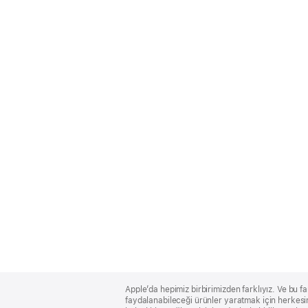
Apple
Footer
Apple’da hepimiz birbirimizden farklıyız. Ve bu fa
faydalanabileceği ürünler yaratmak için herkesin