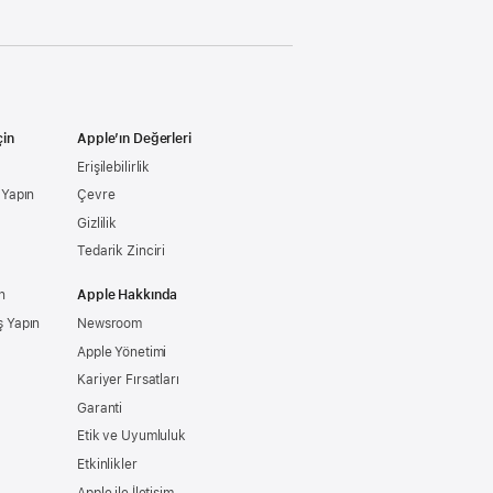
çin
Apple’ın Değerleri
Erişilebilirlik
ş Yapın
Çevre
Gizlilik
Tedarik Zinciri
n
Apple Hakkında
ş Yapın
Newsroom
Apple Yönetimi
Kariyer Fırsatları
Garanti
Etik ve Uyumluluk
Etkinlikler
Apple ile İletişim