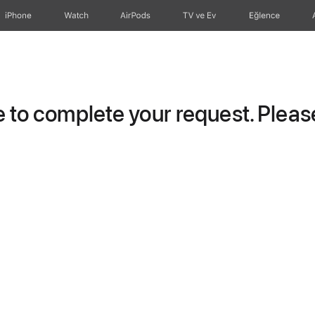
iPhone
Watch
AirPods
TV ve Ev
Eğlence
to complete your request. Please 