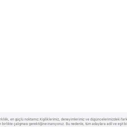
rklılık, en güçlü noktamız.Kişiliklerimiz, deneyimlerimiz ve düşüncelerimizdeki farklı
 birlikte çalışması gerektiğine inanıyoruz. Bu nedenle, tüm adaylara adil ve eşit 