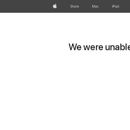
wzlhp
Store
Mac
iPad
We were unable 