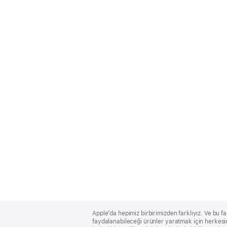
Apple
Footer
Apple’da hepimiz birbirimizden farklıyız. Ve bu fa
faydalanabileceği ürünler yaratmak için herkesin