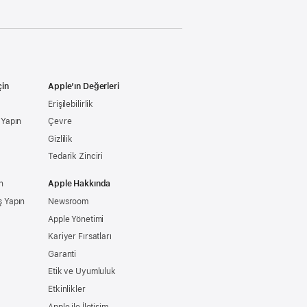
çin
Apple’ın Değerleri
Erişilebilirlik
ş Yapın
Çevre
Gizlilik
Tedarik Zinciri
n
Apple Hakkında
ş Yapın
Newsroom
Apple Yönetimi
Kariyer Fırsatları
Garanti
Etik ve Uyumluluk
Etkinlikler
Apple ile İletişim