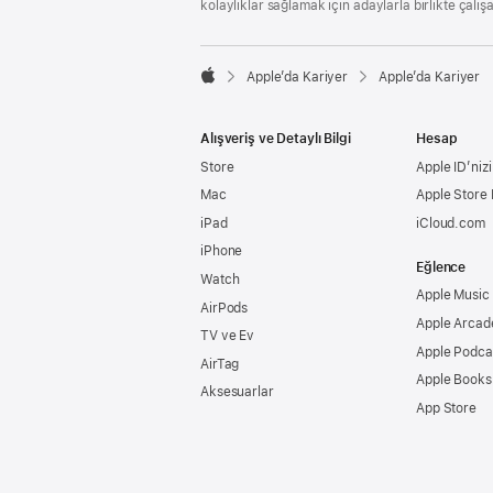
kolaylıklar sağlamak için adaylarla birlikte çalış

Apple’da Kariyer
Apple’da Kariyer
Apple
Alışveriş ve Detaylı Bilgi
Hesap
Store
Apple ID’nizi
Mac
Apple Store
iPad
iCloud.com
iPhone
Eğlence
Watch
Apple Music
AirPods
Apple Arcad
TV ve Ev
Apple Podca
AirTag
Apple Books
Aksesuarlar
App Store