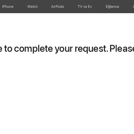
iPhone
Watch
AirPods
TV ve Ev
Eğlence
to complete your request. Please 