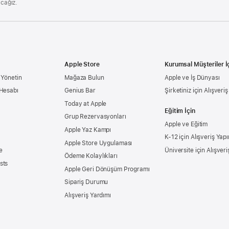
acağız.
Apple Store
Kurumsal Müşteriler İ
 Yönetin
Mağaza Bulun
Apple ve İş Dünyası
 Hesabı
Genius Bar
Şirketiniz için Alışveri
Today at Apple
Eğitim İçin
Grup Rezervasyonları
Apple ve Eğitim
Apple Yaz Kampı
K-12 için Alışveriş Yapı
Apple Store Uygulaması
e
Üniversite için Alışveri
Ödeme Kolaylıkları
sts
Apple Geri Dönüşüm Programı
Sipariş Durumu
Alışveriş Yardımı