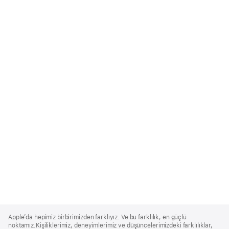
Apple
Footer
Apple’da hepimiz birbirimizden farklıyız. Ve bu farklılık, en güçlü
noktamız.Kişiliklerimiz, deneyimlerimiz ve düşüncelerimizdeki farklılıklar,