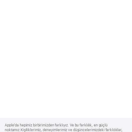
Apple
Footer
Apple’da hepimiz birbirimizden farklıyız. Ve bu farklılık, en güçlü
noktamız.Kişiliklerimiz, deneyimlerimiz ve düşüncelerimizdeki farklılıklar,