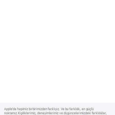
Apple
Footer
Apple’da hepimiz birbirimizden farklıyız. Ve bu farklılık, en güçlü
noktamız.Kişiliklerimiz, deneyimlerimiz ve düşüncelerimizdeki farklılıklar,