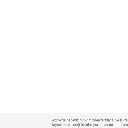
Apple
Footer
Apple’da hepimiz birbirimizden farklıyız. Ve bu fa
faydalanabileceği ürünler yaratmak için herkesin