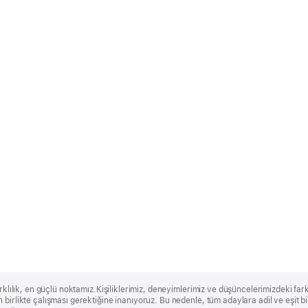
rklılık, en güçlü noktamız.Kişiliklerimiz, deneyimlerimiz ve düşüncelerimizdeki farklı
 birlikte çalışması gerektiğine inanıyoruz. Bu nedenle, tüm adaylara adil ve eşit 