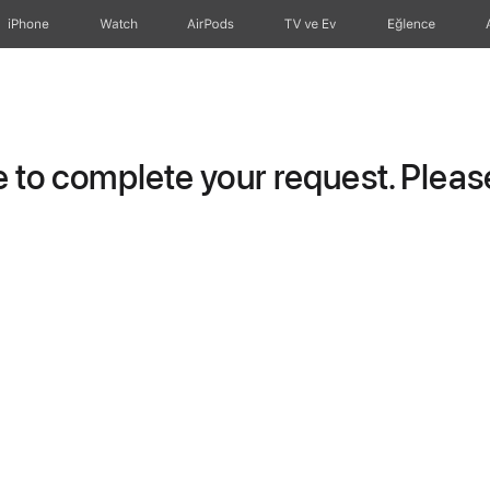
iPhone
Watch
AirPods
TV ve Ev
Eğlence
to complete your request. Please 