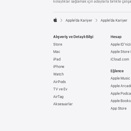
kolaylıklar sağlamak için adaylarla birlikte çalış

Apple’da Kariyer
Apple’da Kariyer
Apple
Alışveriş ve Detaylı Bilgi
Hesap
Store
Apple ID’nizi
Mac
Apple Store
iPad
iCloud.com
iPhone
Eğlence
Watch
Apple Music
AirPods
Apple Arcad
TV ve Ev
Apple Podca
AirTag
Apple Books
Aksesuarlar
App Store