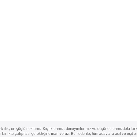
rklılık, en güçlü noktamız.Kişiliklerimiz, deneyimlerimiz ve düşüncelerimizdeki farklı
 birlikte çalışması gerektiğine inanıyoruz. Bu nedenle, tüm adaylara adil ve eşit 