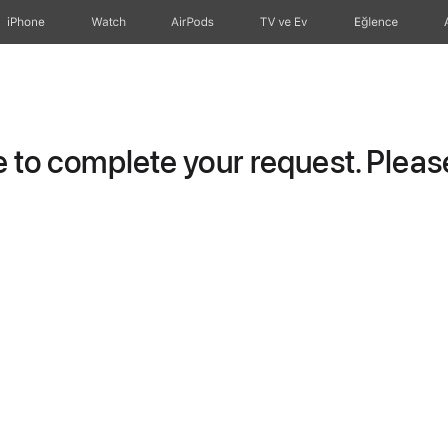
iPhone
Watch
AirPods
TV ve Ev
Eğlence
to complete your request. Please 