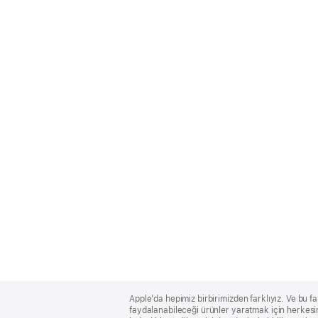
Apple
Footer
Apple’da hepimiz birbirimizden farklıyız. Ve bu fa
faydalanabileceği ürünler yaratmak için herkesin