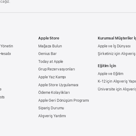
acağız.
Apple Store
Kurumsal Müşteriler İ
 Yönetin
Mağaza Bulun
Apple ve İş Dünyası
 Hesabı
Genius Bar
Şirketiniz için Alışveri
Today at Apple
Eğitim İçin
Grup Rezervasyonları
Apple ve Eğitim
Apple Yaz Kampı
K-12 için Alışveriş Yapı
Apple Store Uygulaması
e
Üniversite için Alışveri
Ödeme Kolaylıkları
sts
Apple Geri Dönüşüm Programı
Sipariş Durumu
Alışveriş Yardımı