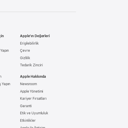
çin
Apple’ın Değerleri
Erişilebilirlik
ş Yapın
Çevre
Gizlilik
Tedarik Zinciri
n
Apple Hakkında
ş Yapın
Newsroom
Apple Yönetimi
Kariyer Fırsatları
Garanti
Etik ve Uyumluluk
Etkinlikler
Apple ile İletişim