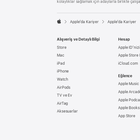
kolaylıklar sağlamak için adaylarla birlikte çalış

Apple’da Kariyer
Apple’da Kariyer
Apple
Alışveriş ve Detaylı Bilgi
Hesap
Store
Apple ID’nizi
Mac
Apple Store
iPad
iCloud.com
iPhone
Eğlence
Watch
Apple Music
AirPods
Apple Arcad
TV ve Ev
Apple Podca
AirTag
Apple Books
Aksesuarlar
App Store