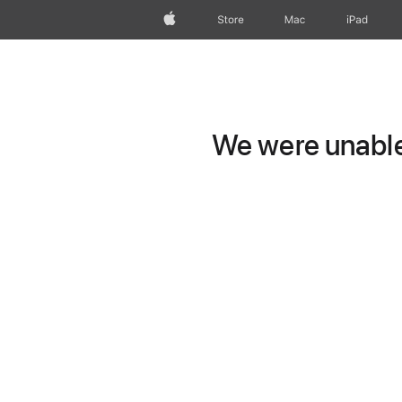
wzlhp
Store
Mac
iPad
We were unable 