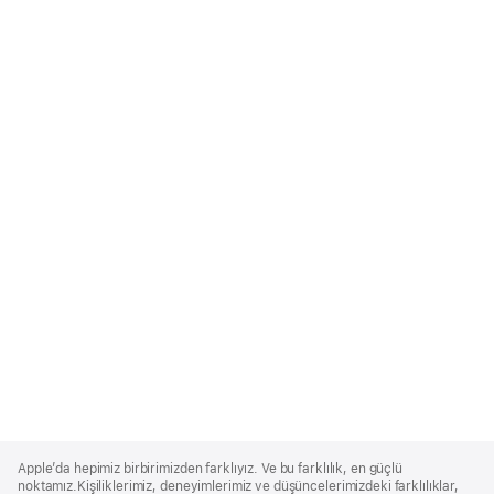
Apple
Footer
Apple’da hepimiz birbirimizden farklıyız. Ve bu farklılık, en güçlü
noktamız.Kişiliklerimiz, deneyimlerimiz ve düşüncelerimizdeki farklılıklar,