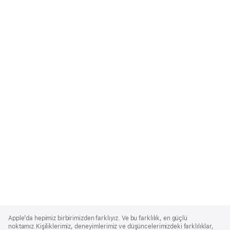
Apple
Footer
Apple’da hepimiz birbirimizden farklıyız. Ve bu farklılık, en güçlü
noktamız.Kişiliklerimiz, deneyimlerimiz ve düşüncelerimizdeki farklılıklar,